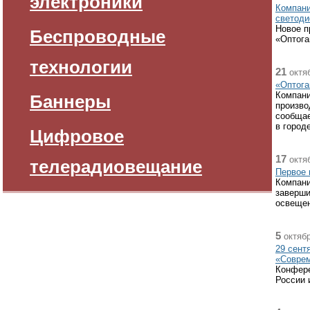
электроники
Компани
светоди
Новое п
Беспроводные
«Оптога
технологии
21
октяб
«Оптога
Компани
Баннеры
произво
сообщае
в город
Цифровое
17
октяб
телерадиовещание
Первое 
Компани
заверши
освещен
5
октябр
29 сент
«Соврем
Конфере
России 