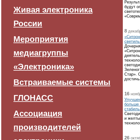
Результ
будут о
Живая электроника
светоте
«Соврем
России
8
декабр
Мероприятия
«Ситрон
светиль
Дочерня
медиагруппы
«Ситрон
деятель
техноло
«Электроника»
светоди
Зеленог
Стар». 
достичь
Встраиваемые системы
16
ноябр
ГЛОНАСС
Улучшен
больше 
стабиль
Ассоциация
Светоди
и желты
техноло
производителей
26
октяб