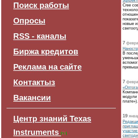
эффекти
Поиск работы
Cree со
техноло
отношен
Опросы
показат
новые и
светоот
RSS - каналы
7
февра
Наностр
Биржа кредитов
В после
уменьш
вспомог
Реклама на сайте
превыша
Контактыз
7
февра
«Оптога
Компани
Вакансии
модули 
плате»).
19
янва
Центр знаний Texas
Редакци
приглаш
Instruments
участие
светоди