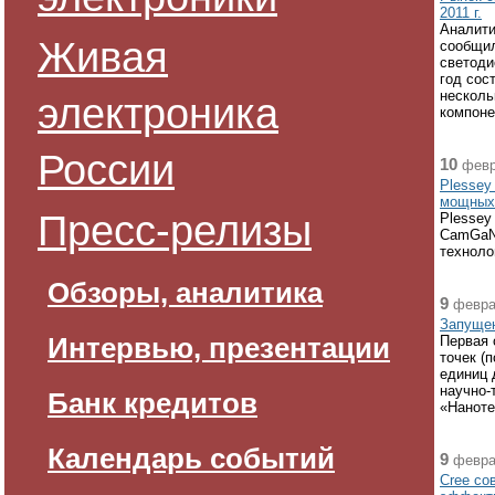
2011 г.
Аналити
Живая
сообщил
светоди
год сос
несколь
электроника
компоне
России
10
февр
Plessey
мощных
Пресс-релизы
Plessey
CamGaN,
техноло
Обзоры, аналитика
9
февра
Запущен
Интервью, презентации
Первая 
точек (
единиц 
научно-
Банк кредитов
«Наноте
Календарь событий
9
февра
Cree со