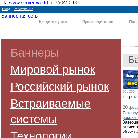
На
www.server-world.ru
750450-001.
Вход
|
Регистрация
Баннерная сеть
Комиссия
Кредитооценка
Производителям
Поль
Комиссия
Баннеры
Б
Мировой рынок
Российский рынок
30
/ 250
1
|
2
|
3
|
4
|
Встраиваемые
20
февр
Петербу
системы
российс
Заверше
отечест
объекта
Технологии