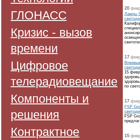
20
февр
ГЛОНАСС
Лампы S
светоди
Калифор
Кризис - вызов
специал
анонсир
освещен
светоте
времени
17
февр
Цифровое
Впервые
светоди
15 февр
здоровь
телерадиовещание
здоровь
по свет
Компоненты и
17
февр
FSP Gro
решения
светоди
FSP Gro
предлаг
Контрактное
15
февр