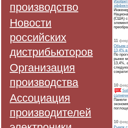
Изобрет
производство
эффект
Инженер
Национа
(США) с
Новости
элемент
преобра
российских
11
февр
Объем р
дистрибьюторов
13,4% в 
По прог
рынке м
13,4%, 
Организация
следую
сократи
производства
10
февр
So
Ассоциация
солнечн
Панели 
экономя
поглоще
производителей
10
февр
электроники
Рынок с