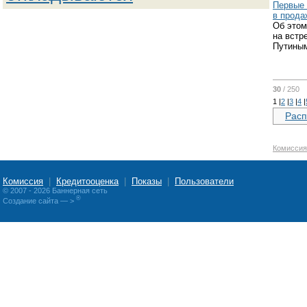
Первые 
в прода
Об этом
на встр
Путины
30
/ 250
1
|
2
|
3
|
4
|
Расп
Комиссия
Комиссия
|
Кредитооценка
|
Показы
|
Пользователи
© 2007 - 2026 Баннерная сеть
®
Создание сайта
— >