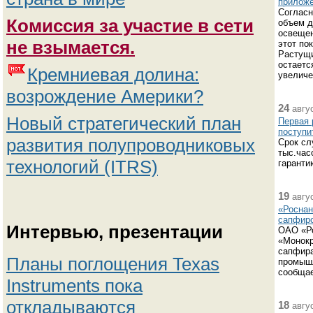
прилож
Согласн
Комиссия за участие в сети
объем д
освещен
не взымается.
этот по
Растущи
остаетс
Кремниевая долина:
увеличе
возрождение Америки?
24
авгус
Новый стратегический план
Первая 
поступи
развития полупроводниковых
Срок сл
тыс.час
технологий (ITRS)
гаранти
19
авгус
«Роснан
сапфиро
Интервью, презентации
ОАО «Ро
«Монокр
сапфира
Планы поглощения Texas
промышл
сообщае
Instruments пока
откладываются
18
авгус