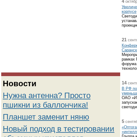
4
октябр
Увеличе
корпусе
Светод
устанав
проекци
21
сентя
Конфере
Саранск
Меропри
рамках 
форума 
техноло
Новости
14
сентя
В РФ по
Нужна антенна? Просто
уменьша
ОАО «И
запуска
пшикни из баллончика!
светоди
Планшет заменит няню
5
сентяб
Новый подход в тестировании
«Оптога
«интелл
Группа 