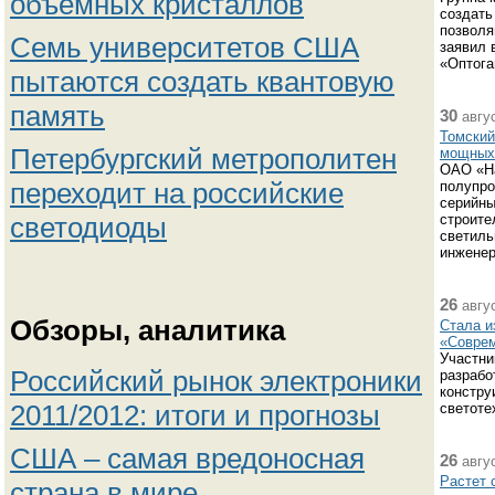
объемных кристаллов
создать
позволя
Семь университетов США
заявил 
«Оптога
пытаются создать квантовую
память
30
авгус
Томский
Петербургский метрополитен
мощных
ОАО «На
переходит на российские
полупро
серийны
светодиоды
строите
светиль
инженер
26
авгус
Обзоры, аналитика
Стала и
«Соврем
Участни
Российский рынок электроники
разрабо
констру
2011/2012: итоги и прогнозы
светоте
США – самая вредоносная
26
авгус
Растет 
страна в мире