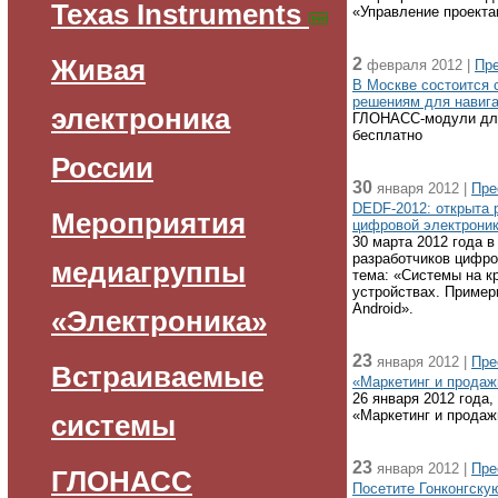
Texas Instruments
«Управление проекта
Живая
2
февраля 2012 |
Пр
В Москве состоится
решениям для навиг
электроника
ГЛОНАСС-модули для
бесплатно
России
30
января 2012 |
Пре
DEDF-2012: открыта 
Мероприятия
цифровой электрони
30 марта 2012 года 
разработчиков цифро
медиагруппы
тема: «Системы на к
устройствах. Примеры
Android».
«Электроника»
23
января 2012 |
Пре
Встраиваемые
«Маркетинг и продаж
26 января 2012 года,
«Маркетинг и продаж
системы
23
января 2012 |
Пре
ГЛОНАСС
Посетите Гонконгск