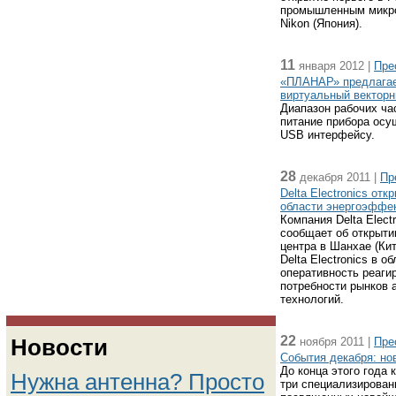
промышленным микро
Nikon (Япония).
11
января 2012 |
Пре
«ПЛАНАР» предлагает
виртуальный вектор
Диапазон рабочих час
питание прибора осу
USB интерфейсу.
28
декабря 2011 |
Пр
Delta Electronics от
области энергоэффек
Компания Delta Elect
сообщает об открыти
центра в Шанхае (Ки
Delta Electronics в 
оперативность реаги
потребности рынков 
технологий.
22
Новости
ноября 2011 |
Пре
События декабря: но
До конца этого года 
Нужна антенна? Просто
три специализирован