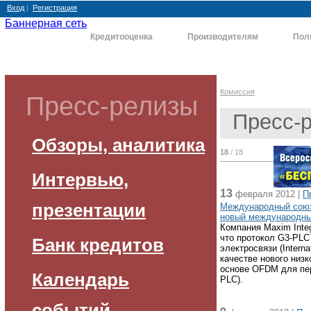
Вход
|
Регистрация
Баннерная сеть
Комиссия
Кредитооценка
Производителям
Пол
Комиссия
Пресс-релизы
Пресс-
Обзоры, аналитика
18
/ 18
Интервью,
13
февраля 2012 |
П
презентации
Международный союз 
новый международны
Компания Maxim Inte
что протокол G3-PL
Банк кредитов
электросвязи (Interna
качестве нового низк
основе OFDM для пер
Календарь
PLC).
событий