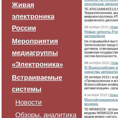
Живая
сенсорным экрано
TE-AT91SAM9XE512LC
Терраэлектроника, в
электроника
микроконтроллера AT
графического дисплея
России
10
ноября 2010 |
Ново
Новые чипсеты Fre
автомобиля
Мероприятия
На открывшейся выста
Semiconductor предс
датчиков, отвечающи
медиагруппы
правилам государстве
систем безопасности.
«Электроника»
29
октября 2010 |
Нов
III Всероссийская
средства автомати
Встраиваемые
28 октября 2010 г. в 
«Промышленная и вст
Всероссийская конфе
системы
автоматизации», орг
4
октября 2010 |
Ново
Многофункциональ
Новости
модема
TE-WISMO228 - встра
Обзоры, аналитика
модема WISMO228 комп
модем можно считать