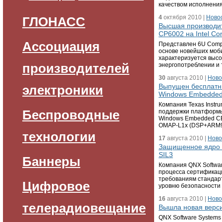
качеством исполнения
4
октября 2010 |
Ново
ГЛОНАСС
Высшая производит
CP6002 на Intel Cor
Ассоциация
Представлен 6U Comp
основе новейших моби
характеризуется высо
производителей
энергопотреблении и
30
августа 2010 |
Ново
Выпущен бесплатн
электроники
Windows Embedded 
Компания Texas Instr
Беспроводные
поддержки платформы 
Windows Embedded CE
OMAP-L1x (DSP+ARM9)
технологии
17
августа 2010 |
Ново
Защищенное ядро 
SIL3
Баннеры
Компания QNX Softwa
процесса сертификац
требованиям стандар
Цифровое
уровню безопасности 
16
августа 2010 |
Ново
телерадиовещание
Вышла новая верси
QNX Software System