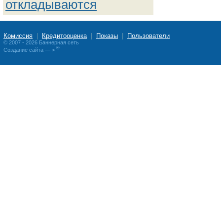
откладываются
Комиссия
|
Кредитооценка
|
Показы
|
Пользователи
© 2007 - 2026 Баннерная сеть
®
Создание сайта
— >