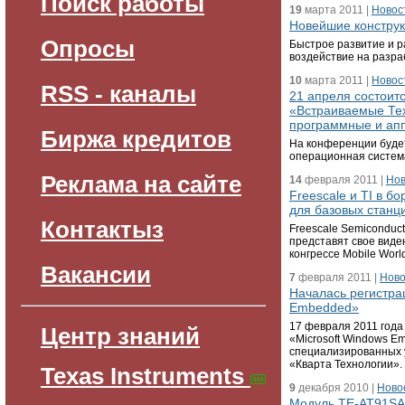
Поиск работы
19
марта 2011 |
Новос
Новейшие констру
Опросы
Быстрое развитие и 
воздействие на разра
10
марта 2011 |
Новос
RSS - каналы
21 апреля состоит
«Встраиваемые Те
программные и ап
Биржа кредитов
На конференции буде
операционная система
Реклама на сайте
14
февраля 2011 |
Нов
Freescale и TI в б
для базовых станц
Контактыз
Freescale Semiconduct
представят свое виде
конгрессе Mobile Worl
Вакансии
7
февраля 2011 |
Ново
Началась регистра
Embedded»
17 февраля 2011 года
Центр знаний
«Microsoft Windows E
специализированных 
«Кварта Технологии».
Texas Instruments
9
декабря 2010 |
Ново
Модуль TE-AT91SA