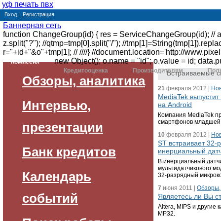
уф печать пвх
Вход
|
Регистрация
Баннерная сеть
function ChangeGroup(id) { res = ServiceChangeGroup(id); // alert
z.split("?"); //qtmp=tmp[0].split("/"); //tmp[1]=String(tmp[1]).rep
r="+id+"&o"+tmp[1]; // ////} //document.location='http://www.pixe
new Object(); o.name = "id"; o.value = id; data.p
Комиссия
Кредитооценка
Производителям
Пол
Встраиваемые с
Обзоры, аналитика
21
февраля 2012 |
Но
MediaTek выпустит
Интервью,
на Android
Компания MediaTek п
смартфонов младшей 
презентации
10
февраля 2012 |
Но
ST встраивает 32-
Банк кредитов
инерциальный дат
В инерциальный датч
мультидатчикового мо
Календарь
32-разрядный микрок
7
июня 2011 |
Обзоры,
событий
Являетесь ли Вы 
Altera, MIPS и други
MP32.