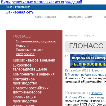
Виды решетчатых металлических ограждений
.
Вход
|
Регистрация
Баннерная сеть
Комиссия
Кредитооценка
Производителям
П
Комиссия
Новости
ГЛОНАСС
Официальные документы
ГЛОНАСС
Новости
Полезные ссылки
Интересное
1
/ 1
Кризис - вызов времени
Цифровое
телерадиовещание
27
октября 2011 |
Новости
Компоненты и решения
В Москве пройдет семинар 
В рамках «Российской неде
Контрактное
компанией «ЕвроМобайл». Н
производство
Новости российских
дистрибьюторов
19
октября 2011 |
Новости
Организация
В iPhone 4S встроили мод
производства
Новый смартфон iPhone 4S 
навигации ГЛОНАСС. Это ук