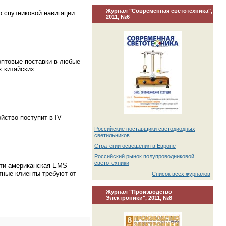
Журнал "Современная светотехника",
 спутниковой навигации.
2011, №6
оптовые поставки в любые
х китайских
йство поступит в IV
Российские поставщики светодиодных
светильников
Стратегии освещения в Европе
Российский рынок полупроводниковой
светотехники
йти американская EMS
тные клиенты требуют от
Список всех журналов
Журнал "Производство
Электроники", 2011, №8