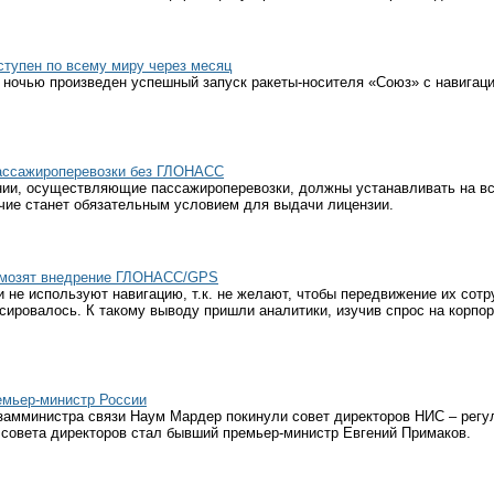
тупен по всему миру через месяц
 ночью произведен успешный запуск ракеты-носителя «Союз» с навигац
пассажироперевозки без ГЛОНАСС
ании, осуществляющие пассажироперевозки, должны устанавливать на в
ие станет обязательным условием для выдачи лицензии.
рмозят внедрение ГЛОНАСС/GPS
 не используют навигацию, т.к. не желают, чтобы передвижение их сотр
ксировалось. К такому выводу пришли аналитики, изучив спрос на кор
емьер-министр России
замминистра связи Наум Мардер покинули совет директоров НИС – рег
 совета директоров стал бывший премьер-министр Евгений Примаков.