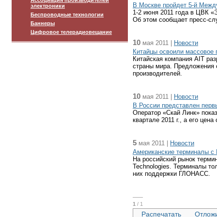
Ассоциация производителей
В Москве пройдет 5-й Межд
электроники
1-2 июня 2011 года в ЦВК 
Беспроводные технологии
Об этом сообщает пресс-с
Баннеры
Цифровое телерадиовещание
10
мая 2011 |
Новости
Китайцы освоили массовое
Китайская компания AIT ра
страны мира. Предложения 
производителей.
10
мая 2011 |
Новости
В России представлен пер
Оператор «Скай Линк» пока
квартале 2011 г., а его цена
5
мая 2011 |
Новости
Американские терминалы с 
На российский рынок терми
Technologies. Терминалы то
них поддержки ГЛОНАСС.
1
/ 1
Распечатать
Отлож