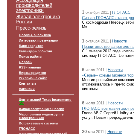
Ассоциация
производителей
электроники
3
октября 2011 |
ГЛОНАСС
Живая электроника
Сигнал ГЛОНАСС станет дос
России
С космодрома Плесецк этой
М».
Пресс-релизы
Обзоры, аналитика
1
Интервью, презентации
октября 2011 |
Новости
Банк кредитов
Правительство запретило 
С 1 января 2012 года комп
Календарь событий
систему ГЛОНАСС. Ее налич
Поиск работы
Опросы
RSS - каналы
6
июля 2011 |
Новости
Биржа кредитов
«Серые» схемы бизнеса то
Реклама на сайте
Многие российские компании
Контактыз
отслеживалось и где-то фи
системы.
Вакансии
Центр знаний Texas Instruments
6
июля 2011 |
Новости
ГЛОНАСС возглавил экс-пр
Живая электроника России
Глава МЧС Сергей Шойгу и 
Мероприятия медиагруппы
услуг. Новым председатель
«Электроника»
Встраиваемые системы
ГЛОНАСС
20
мая 2011 |
Новости