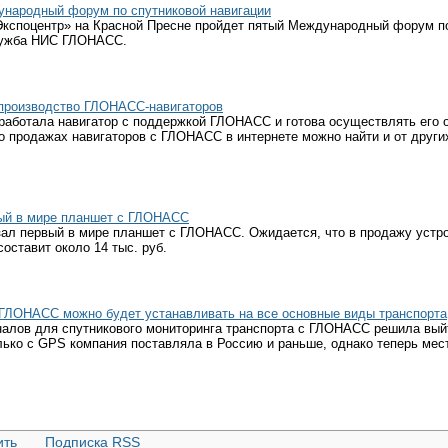
ународный форум по спутниковой навигации
«Экспоцентр» на Красной Пресне пройдет пятый Международный форум по
лужба НИС ГЛОНАСС.
 производство ГЛОНАСС-навигаторов
зработала навигатор с поддержкой ГЛОНАСС и готова осуществлять его 
о продажах навигаторов с ГЛОНАСС в интернете можно найти и от други
вый в мире планшет с ГЛОНАСС
зал первый в мире планшет с ГЛОНАСС. Ожидается, что в продажу устро
 составит около 14 тыс. руб.
ГЛОНАСС можно будет устанавливать на все основные виды транспорта
налов для спутникового мониторинга транспорта с ГЛОНАСС решила вы
лько с GPS компания поставляла в Россию и раньше, однако теперь мес
ить
Подписка RSS