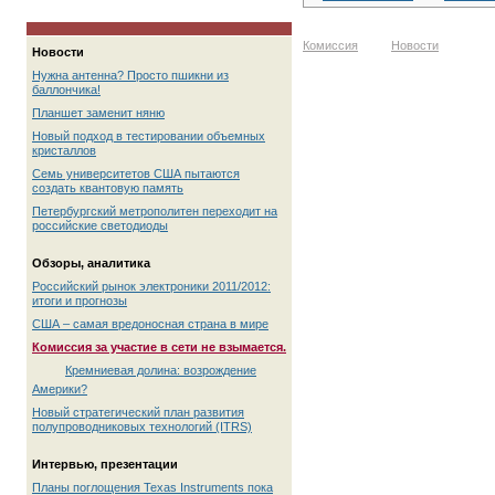
Комиссия
Новости
Новости
Нужна антенна? Просто пшикни из
баллончика!
Планшет заменит няню
Новый подход в тестировании объемных
кристаллов
Семь университетов США пытаются
создать квантовую память
Петербургский метрополитен переходит на
российские светодиоды
Обзоры, аналитика
Российский рынок электроники 2011/2012:
итоги и прогнозы
США – самая вредоносная страна в мире
Комиссия за участие в сети не взымается.
Кремниевая долина: возрождение
Америки?
Новый стратегический план развития
полупроводниковых технологий (ITRS)
Интервью, презентации
Планы поглощения Texas Instruments пока