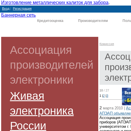
Изготовление металлических калиток для забора
.
Вход
|
Регистрация
Баннерная сеть
Комиссия
Кредитооценка
Производителям
Поль
Комиссия
Ассоциация
Ассоц
производителей
произ
элект
электроники
10
/ 27
Живая
1
|
2
|
3
электроника
2
марта 2010 |
Ас
АПЭАП объявляет
Ассоциация прои
России
приборов (АПЭАП
университетом г.
аспирантов и пре