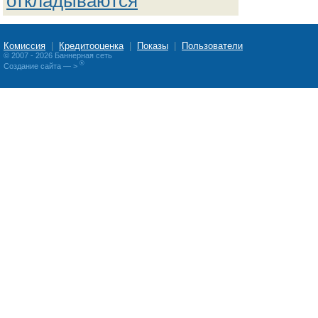
откладываются
Комиссия
|
Кредитооценка
|
Показы
|
Пользователи
© 2007 - 2026 Баннерная сеть
®
Создание сайта
— >