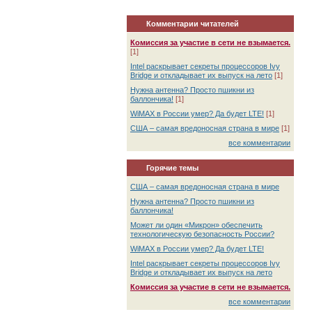
Комментарии читателей
Комиссия за участие в сети не взымается.
[1]
Intel раскрывает секреты процессоров Ivy
Bridge и откладывает их выпуск на лето
[1]
Нужна антенна? Просто пшикни из
баллончика!
[1]
WiMAX в России умер? Да будет LTE!
[1]
США – самая вредоносная страна в мире
[1]
все комментарии
Горячие темы
США – самая вредоносная страна в мире
Нужна антенна? Просто пшикни из
баллончика!
Может ли один «Микрон» обеспечить
технологическую безопасность России?
WiMAX в России умер? Да будет LTE!
Intel раскрывает секреты процессоров Ivy
Bridge и откладывает их выпуск на лето
Комиссия за участие в сети не взымается.
все комментарии