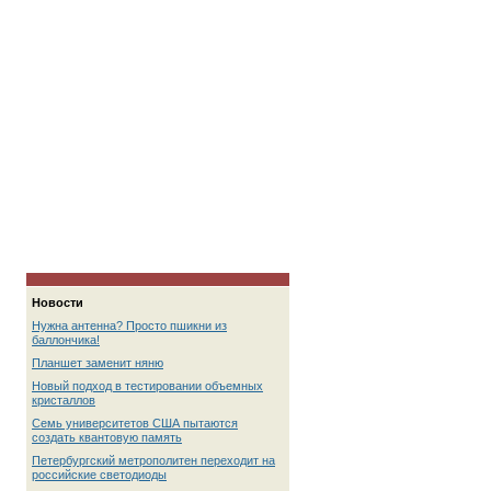
Новости
Нужна антенна? Просто пшикни из
баллончика!
Планшет заменит няню
Новый подход в тестировании объемных
кристаллов
Семь университетов США пытаются
создать квантовую память
Петербургский метрополитен переходит на
российские светодиоды