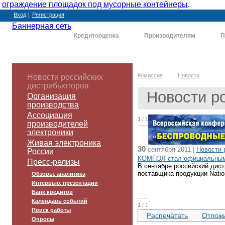
ограждение площадок под мусорные контейнеры
.
Вход
|
Регистрация
Баннерная сеть
Комиссия
Кредитооценка
Производителям
П
Комиссия
Новости
Новости российских
дистрибьюторов
Новости р
Организация
производства
Ассоциация
1
/ 1
производителей
электроники
Живая электроника
30
сентября 2011 |
Новости 
России
КОМПЭЛ стал официальным п
Пресс-релизы
В сентябре российский дис
поставщика продукции Natio
Обзоры, аналитика
Интервью, презентации
Банк кредитов
Календарь событий
1
/ 1
Поиск работы
Распечатать
Отлож
Опросы