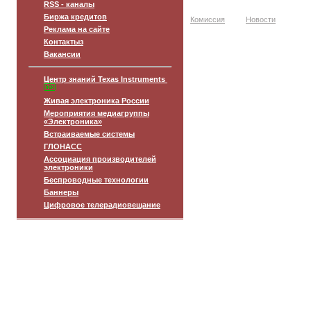
RSS - каналы
Биржа кредитов
Комиссия
Новости
Реклама на сайте
Контактыз
Вакансии
Центр знаний Texas Instruments
Живая электроника России
Мероприятия медиагруппы
«Электроника»
Встраиваемые системы
ГЛОНАСС
Ассоциация производителей
электроники
Беспроводные технологии
Баннеры
Цифровое телерадиовещание