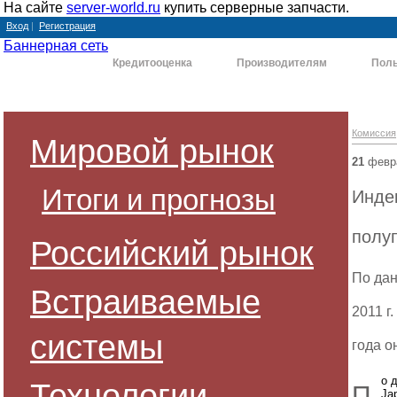
На сайте
server-world.ru
купить серверные запчасти.
Вход
|
Регистрация
Баннерная сеть
Комиссия
Кредитооценка
Производителям
Поль
Комиссия
Мировой рынок
21
февр
Итоги и прогнозы
Индек
полу
Российский рынок
По дан
Встраиваемые
2011 г
системы
года о
о 
Технологии
П
Ja