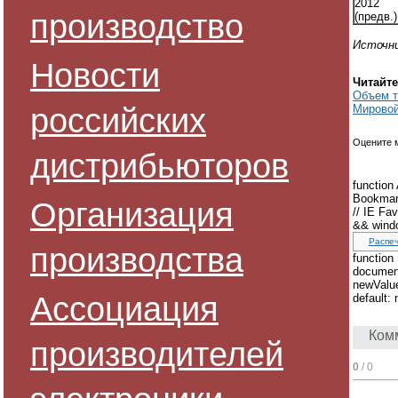
2012
производство
(предв.)
Источни
Новости
Читайте
Объем т
российских
Мировой
Оцените 
дистрибьюторов
function 
Bookmark 
Организация
// IE Fav
&& window
Распе
производства
functio
document
newValue 
Ассоциация
default: 
Ком
производителей
0
/ 0