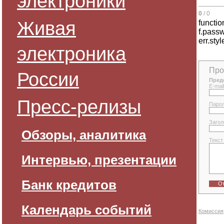
электроники
0
/ 0
Живая
functio
f.passwo
err.styl
электроника
Про
России
Пред
E-mail
Пресс-релизы
Паро
Загол
Обзоры, аналитика
Текст
Интервью, презентации
Банк кредитов
О
Календарь событий
Комиссия