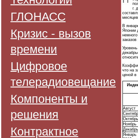
по
г.
ГЛОНАСС
составл
месяцев
В январ
Кризис - вызов
Японии д
немного
заказов
времени
Уровень
декабрь
относит
Цифровое
Коэффиц
что на 
ценой в 
телерадиовещание
Индек
Компоненты и
Август
решения
Сентяб
Октябр
Ноябрь
Контрактное
Декабр
Январь