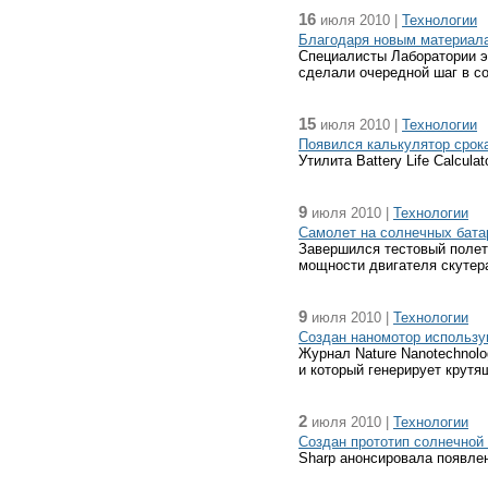
16
июля 2010 |
Технологии
Благодаря новым материала
Специалисты Лаборатории эл
сделали очередной шаг в с
15
июля 2010 |
Технологии
Появился калькулятор срок
Утилита Battery Life Calcul
9
июля 2010 |
Технологии
Самолет на солнечных бата
Завершился тестовый полет 
мощности двигателя скутер
9
июля 2010 |
Технологии
Создан наномотор использ
Журнал Nature Nanotechnolo
и который генерирует крутя
2
июля 2010 |
Технологии
Создан прототип солнечной
Sharp анонсировала появлен