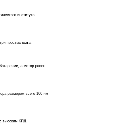
гического института
 три простых шага.
батареями, а мотор равен
тора размером всего 100 нм
 с высоким КПД.