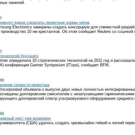
ных панелей.
и
ланируют вдвое сократить проектные нормы чипов
Samsung Electronics намерены создать консорциум для совместной разрабо
ь производство 10 нм кристаллов. Об этом сообщает Reuters со ссылкой 
и
 технологий будущего
tner определила 10 стратегических технологий на 2011 год и рассказала
) конференции Gartner Symposium (ITxpo), сообщает BFM.
ии
ерение скорости кровотока
 Incorporated объявила о выпуске двух новых полностью интегрированн
 оснащены доплеровским смесителем с незатухающими гармоническими
рующего доплеровский спектр ультразвукового оборудования среднего 
ии
умажный лист уже возможен
ниверситета (США) удалось создать чрезвычайно гибкий и легкий перен