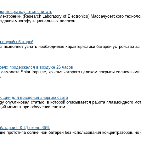
м, ковры научатся считать
ектроники (Research Laboratory of Electronics) Массачусетского техноло
оздании многофункциональных волокон.
а службы батарей
ator позволяет узнать необходимые характеристики батареи устройства за
реях продержался в воздухе 26 часов
самолета Solar Impulse, крылья которого целиком покрыты солнечными 
а.
ующий для вращения энергию света
gy опубликовал статью, в которой описывается работа плазмоидного мо
щий момент при облучении светом.
 батареи с КПД около 36%
ие прототипа солнечной батареи без использования концентраторов, но