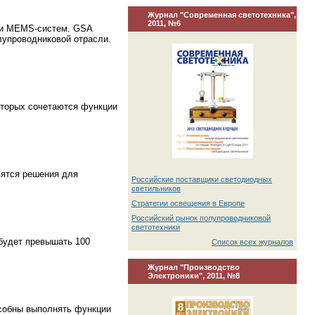
Журнал "Современная светотехника",
2011, №6
ов и MEMS-систем. GSA
лупроводниковой отрасли.
оторых сочетаются функции
вятся решения для
Российские поставщики светодиодных
светильников
Стратегии освещения в Европе
Российский рынок полупроводниковой
светотехники
 будет превышать 100
Список всех журналов
Журнал "Производство
Электроники", 2011, №8
особны выполнять функции