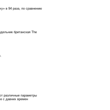
у» в 94 раза, по сравнению
дельник британская The
.
уют различные параметры
же с давних времен