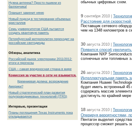
обычных цифровых схем.
Нужна антенна? Просто пшикни из
баллончика!
Планшет заменит няню
9
сентября 2010 |
Технологи
Новый подход в тестировании объемных
Расстояние для скоростной
кристаллов
Поставщик сетевого оборудо
Семь университетов США пытаются
чем на 1348 километров в с
создать квантовую память
Петербургский метрополитен переходит на
российские светодиоды
30
августа 2010 |
Технологи
Появился способ увеличить
Обзоры, аналитика
Компания NXP Semiconducto
солнечных или топливных э
Российский рынок электроники 2011/2012:
итоги и прогнозы
США – самая вредоносная страна в мире
26
августа 2010 |
Технологи
Комиссия за участие в сети не взымается.
Интеллектуальная память 
Кремниевая долина: возрождение
Компания Huawei Technologi
Америки?
будет иметь встроенный 45
содержать массив элементар
Новый стратегический план развития
достигнуть по крайней мере
полупроводниковых технологий (ITRS)
Интервью, презентации
18
августа 2010 |
Технологи
Планы поглощения Texas Instruments пока
Оперируя вероятностями, п
откладываются
Пентагон выделил средства 
процессор сможет решать з