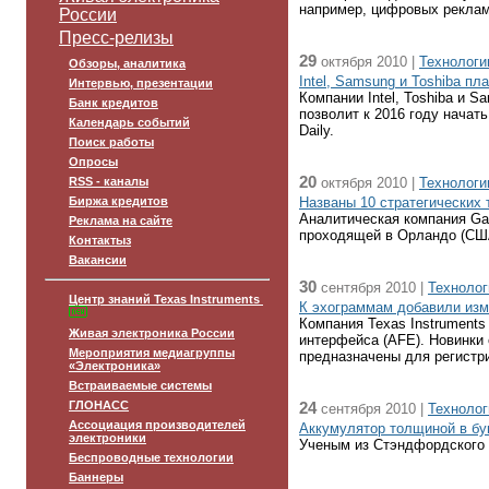
например, цифровых реклам
России
Пресс-релизы
29
октября 2010 |
Технологи
Обзоры, аналитика
Intel, Samsung и Toshiba п
Интервью, презентации
Компании Intel, Toshiba и 
Банк кредитов
позволит к 2016 году начат
Календарь событий
Daily.
Поиск работы
Опросы
20
RSS - каналы
октября 2010 |
Технологи
Биржа кредитов
Названы 10 стратегических
Аналитическая компания Gar
Реклама на сайте
проходящей в Орландо (США
Контактыз
Вакансии
30
сентября 2010 |
Технолог
Центр знаний Texas Instruments
К эхограммам добавили изм
Компания Texas Instruments
Живая электроника России
интерфейса (AFE). Новинки
Мероприятия медиагруппы
предназначены для регистри
«Электроника»
Встраиваемые системы
ГЛОНАСС
24
сентября 2010 |
Технолог
Ассоциация производителей
Аккумулятор толщиной в б
электроники
Ученым из Стэндфордского у
Беспроводные технологии
Баннеры