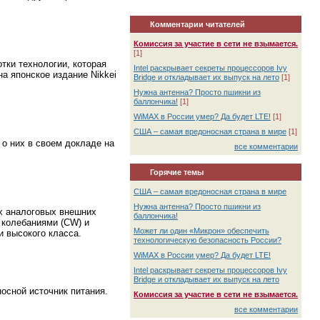
Комментарии читателей
Комиссия за участие в сети не взымается.
[1]
тки технологии, которая
Intel раскрывает секреты процессоров Ivy
на японское издание Nikkei
Bridge и откладывает их выпуск на лето
[1]
Нужна антенна? Просто пшикни из
баллончика!
[1]
WiMAX в России умер? Да будет LTE!
[1]
США – самая вредоносная страна в мире
[1]
 о них в своем докладе на
все комментарии
Горячие темы
США – самая вредоносная страна в мире
Нужна антенна? Просто пшикни из
ых аналоговых внешних
баллончика!
 колебаниями (CW) и
Может ли один «Микрон» обеспечить
и высокого класса.
технологическую безопасность России?
WiMAX в России умер? Да будет LTE!
Intel раскрывает секреты процессоров Ivy
Bridge и откладывает их выпуск на лето
осной источник питания.
Комиссия за участие в сети не взымается.
все комментарии