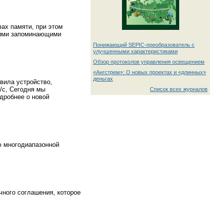
ах памяти, при этом
кими запоминающими
Понижающий SEPIC-преобразователь с
улучшенными характеристиками
Обзор протоколов управления освещением
«Ангстрем»: О новых проектах и «длинных»
деньгах
авила устройство,
/с, Сегодня мы
Список всех журналов
дробнее о новой
ю многодиапазонной
чного соглашения, которое