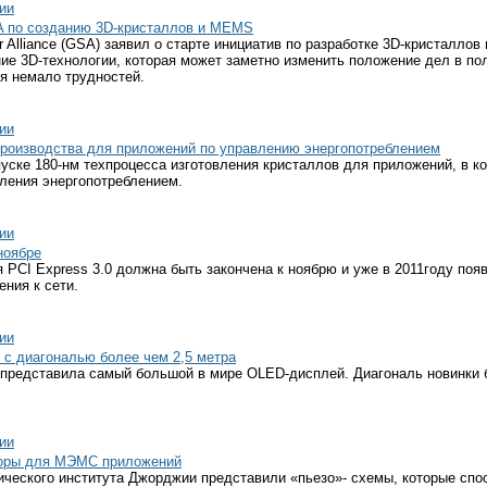
ии
A по созданию 3D-кристаллов и MEMS
r Alliance (GSA) заявил о старте инициатив по разработке 3D-кристалл
ие 3D-технологии, которая может заметно изменить положение дел в по
я немало трудностей.
ии
производства для приложений по управлению энергопотреблением
уске 180-нм техпроцесса изготовления кристаллов для приложений, в к
вления энергопотреблением.
ии
ноябре
PCI Express 3.0 должна быть закончена к ноябрю и уже в 2011году поя
ния к сети.
ии
с диагональю более чем 2,5 метра
ic представила самый большой в мире OLED-дисплей. Диагональ новинки
ии
торы для МЭМС приложений
ического института Джорджии представили «пьезо»- схемы, которые сп