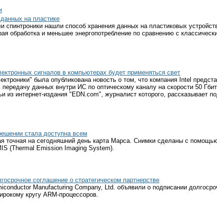
и
данных на пластике
и спинтроники нашли способ хранения данных на пластиковых устройств
рая обработка и меньшее энергопотребление по сравнению с классичес
 электронных сигналов в компьютерах будет применяться свет
ектроники" была опубликована новость о том, что компания Intel предст
передачу данных внутри ИС по оптическому каналу на скорости 50 Гбит
и из интернет-издания "EDN.com", журналист которого, рассказывает по
решении стала доступна всем
ая точная на сегодняшний день карта Марса. Снимки сделаны с помощь
S (Thermal Emission Imaging System).
осрочное соглашение о стратегическом партнерстве
conductor Manufacturing Company, Ltd. объявили о подписании долгосро
ирокому кругу ARM-процессоров.