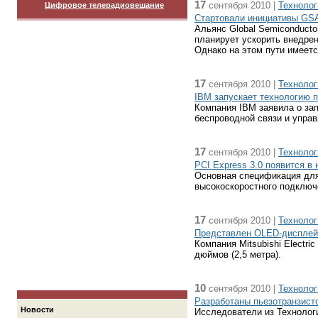
17
сентября 2010 |
Технолог
Цифровое телерадиовещание
Стартовали инициативы GS
Альянс Global Semiconducto
планирует ускорить внедрен
Однако на этом пути имеетс
17
сентября 2010 |
Технолог
IBM запускает технологию 
Компания IBM заявила о зап
беспроводной связи и упра
17
сентября 2010 |
Технолог
PCI Express 3.0 появится в 
Основная спецификация для 
высокоскоростного подключе
17
сентября 2010 |
Технолог
Представлен OLED-дисплей 
Компания Mitsubishi Electr
дюймов (2,5 метра).
10
сентября 2010 |
Технолог
Разработаны пьезотранзис
Новости
Исследователи из Технолог