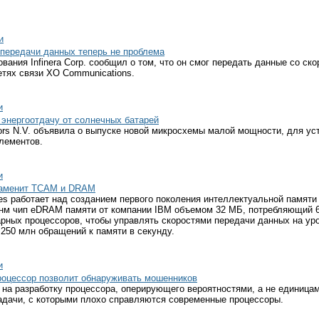
и
 передачи данных теперь не проблема
вания Infinera Corp. сообщил о том, что он смог передать данные со ско
етях связи XO Communications.
и
 энергоотдачу от солнечных батарей
rs N.V. объявила о выпуске новой микросхемы малой мощности, для уст
лементов.
и
заменит TCAM и DRAM
es работает над созданием первого поколения интеллектуальной памяти 
 нм чип eDRAM памяти от компании IBM объемом 32 МБ, потребляющий 6
ных процессоров, чтобы управлять скоростями передачи данных на уров
 250 млн обращений к памяти в секунду.
и
роцессор позволит обнаруживать мошенников
на разработку процессора, оперирующего вероятностями, а не единицам
адачи, с которыми плохо справляются современные процессоры.