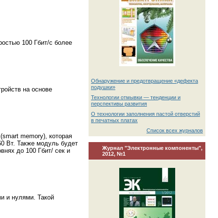
ростью 100 Гбит/с более
Обнаружение и предотвращение «дефекта
подушки»
ройств на основе
Технологии отмывки — тенденции и
перспективы развития
О технологии заполнения пастой отверстий
в печатных платах
Список всех журналов
(smart memory), которая
0 Вт. Также модуль будет
Журнал "Электронные компоненты",
нях до 100 Гбит/ сек и
2012, №1
и и нулями. Такой