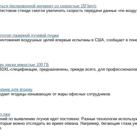
ться беспроводной интернет со скоростью 15Гбит/с
естовом стенде смогли увеличить скорость передачи данных «по воздух
тотип лазерной лучевой пушки
ничтожения воздушных целей впервые испытаны в США, сообщает в поне
ray диски емкостью 100 ГБ
 BDXL-спецификации, предназначены, прежде всего, для профессионалов
ионер для ягодиц
ждает ягодицы изнывающих от жары офисных сотрудников.
р лжи
ений по выявлению лгунов идет постоянно. Разные технологии использ
оторые можно отследить во время обмана. Например, бегающие глаза у
я.