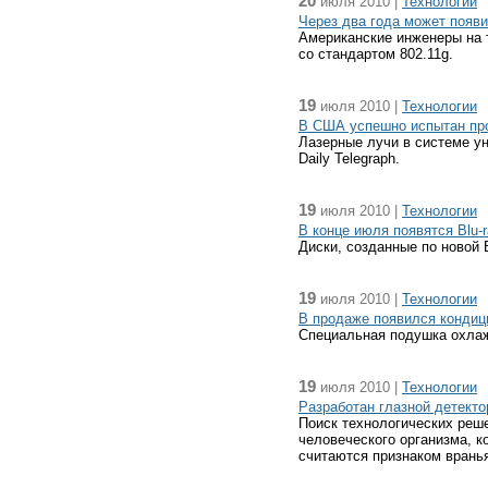
20
июля 2010 |
Технологии
Через два года может появи
Американские инженеры на т
со стандартом 802.11g.
19
июля 2010 |
Технологии
В США успешно испытан про
Лазерные лучи в системе у
Daily Telegraph.
19
июля 2010 |
Технологии
В конце июля появятся Blu-
Диски, созданные по новой
19
июля 2010 |
Технологии
В продаже появился кондиц
Специальная подушка охла
19
июля 2010 |
Технологии
Разработан глазной детекто
Поиск технологических реш
человеческого организма, к
считаются признаком врань