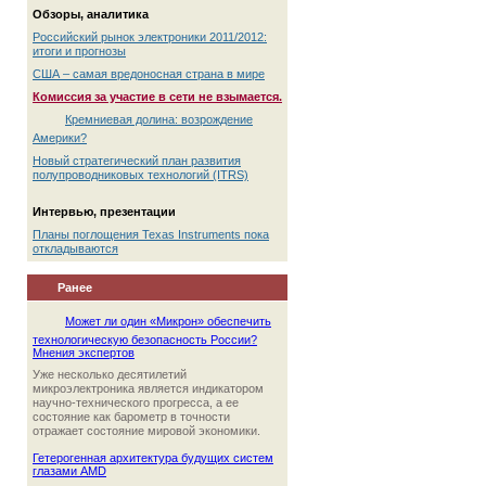
Обзоры, аналитика
Российский рынок электроники 2011/2012:
итоги и прогнозы
США – самая вредоносная страна в мире
Комиссия за участие в сети не взымается.
Кремниевая долина: возрождение
Америки?
Новый стратегический план развития
полупроводниковых технологий (ITRS)
Интервью, презентации
Планы поглощения Texas Instruments пока
откладываются
Ранее
Может ли один «Микрон» обеспечить
технологическую безопасность России?
Мнения экспертов
Уже несколько десятилетий
микроэлектроника является индикатором
научно-технического прогресса, а ее
состояние как барометр в точности
отражает состояние мировой экономики.
Гетерогенная архитектура будущих систем
глазами AMD