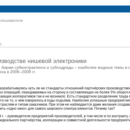
ользователи
а
изводстве нишевой электроники
, биржи субконтрактинга и субподряды – наиболее модные темы в
ха в 2006–2008 гг.
азрабатывались чуть ли не стандарты отношений партнёрских производстве
ных операций, передаваемых на сторону и составляющих не более 5% оборот
рающих кооперативов так и не возникло. Есть стандартное разделение труда
это не то, о чём говорилось в годы подъёма. Наиболее успешные предприяти
траслям и типам заказчиков. При этом не наблюдается даже желания создав
ить «одно окно» для самого широкого спектра клиентов. Почему так?
 г. – руководители предприятий-производителей, в том числе и по контракту,
 идеального партнёрства, кооперации и совместной деятельности предприя