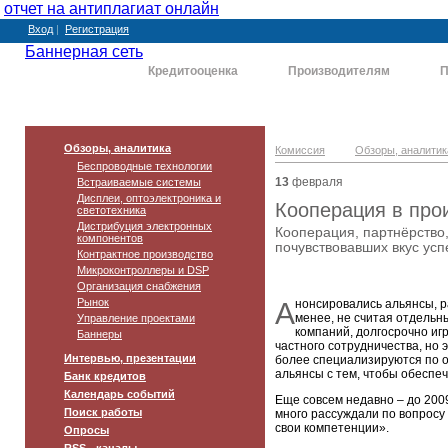
отчет на антиплагиат онлайн
Вход
|
Регистрация
Баннерная сеть
Комиссия
Кредитооценка
Производителям
П
Обзоры, аналитика
Комиссия
Обзоры, аналитик
Беспроводные технологии
13
февраля
Встраиваемые системы
Дисплеи, оптоэлектроника и
Кооперация в про
светотехника
Дистрибуция электронных
Кооперация, партнёрство
компонентов
почувствовавших вкус успе
Контрактное производство
Микроконтроллеры и DSP
Организация снабжения
Рынок
А
нонсировались альянсы, р
менее, не считая отдель
Управление проектами
компаний, долгосрочно иг
Баннеры
частного сотрудничества, но 
Интервью, презентации
более специализируются по о
альянсы с тем, чтобы обеспеч
Банк кредитов
Календарь событий
Еще совсем недавно – до 2009
Поиск работы
много рассуждали по вопросу
свои компетенции».
Опросы