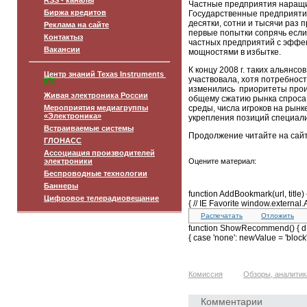
RSS - каналы
Частные предприятия наращив
Биржа кредитов
Государственные предприяти
десятки, сотни и тысячи раз
Реклама на сайте
первые попытки сопрячь если 
Контактыз
частных предприятий с эффе
Вакансии
мощностями в избытке.
К концу 2008 г. таких альянсо
Центр знаний Texas Instruments
участвовала, хотя потребност
изменились приоритеты произ
Живая электроника России
общему сжатию рынка спроса 
Мероприятия медиагруппы
среды, числа игроков на рын
«Электроника»
укрепления позиций специали
Встраиваемые системы
Продолжение читайте на сай
ГЛОНАСС
Ассоциация производителей
электроники
Оцените материал:
Беспроводные технологии
Баннеры
function AddBookmark(url, title) 
Цифровое телерадиовещание
{ // IE Favorite window.external.A
Распечатать
Отложить
function ShowRecommend() { d = 
{ case 'none': newValue = 'block'
Комиссия
Обзоры, аналитик
Комментарии