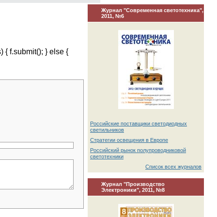
Журнал "Современная светотехника",
2011, №6
{ f.submit(); } else {
Российские поставщики светодиодных
светильников
Стратегии освещения в Европе
Российский рынок полупроводниковой
светотехники
Список всех журналов
Журнал "Производство
Электроники", 2011, №8