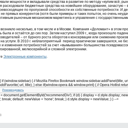
али мощности и вкладывали средства в развитие по методу «купим всё, рын
я расходовали бюджетные средства на новейшее оборудование, зачастую – 
 превосходящее по пропускной способности их собственные потребности. И д
не прямых конкурентов (хотя были примеры и таких попыток, но очень неудач
ктивным рыночным механизмом маркетинга и управления с государственным
в возникло несколько, в том числе и в Москве. Компания «Доломант» в этом пр
ь была и остаётся до сих пор. Затем наступил 2009 г., когда произошло паде
водителей – от бурного роста оборотов к консервации или снижению произ
на услуги. В 2010 г. неблагоприятный период практически завершился, не бе
ке и изменения потребностей за счет «вымывания» большинства пcевдомассо
зированной, мелкосерийной и сложной электроники.
те
Электронные компоненты
.
{ if (window.sidebar) { // Mozilla Firefox Bookmark window.sidebar.addPanel(title, url, 
ddFavorite( url, title); } else if(window.opera && window.print) { // Opera Hotlist return
Рекомендовать
document.getElementById('recommendDiv'); if (d) { display = d.style.display; newV
; break; default: newValue = 'none'; break; } d.style.display = newValue; } } -->
а