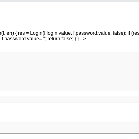
err) { res = Login(f.login.value, f.password.value, false); if (res) 
; f.password.value= ''; return false; } } -->
ь