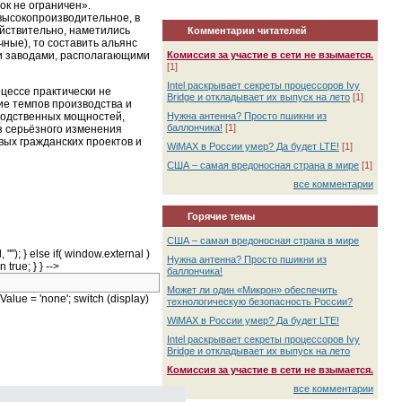
ок не ограничен».
высокопроизводительное, в
ействительно, наметились
Комментарии читателей
ные), то составить альянс
Комиссия за участие в сети не взымается.
и заводами, располагающими
[1]
Intel раскрывает секреты процессоров Ivy
оцессе практически не
Bridge и откладывает их выпуск на лето
[1]
ние темпов производства и
Нужна антенна? Просто пшикни из
водственных мощностей,
баллончика!
[1]
з серьёзного изменения
вых гражданских проектов и
WiMAX в России умер? Да будет LTE!
[1]
США – самая вредоносная страна в мире
[1]
все комментарии
Горячие темы
США – самая вредоносная страна в мире
""); } else if( window.external )
Нужна антенна? Просто пшикни из
 true; } } -->
баллончика!
Может ли один «Микрон» обеспечить
alue = 'none'; switch (display)
технологическую безопасность России?
WiMAX в России умер? Да будет LTE!
Intel раскрывает секреты процессоров Ivy
Bridge и откладывает их выпуск на лето
Комиссия за участие в сети не взымается.
все комментарии