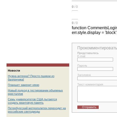
0
/ 0
0
/ 0
function CommentsLogin(f, 
err.style.display = 'block'
Прокомментироват
Представьтесь
E-mail
Пароль
Новости
Заголовок
Нужна антенна? Просто пшикни из
баллончика!
Текст комментария
Планшет заменит няню
Новый подход в тестировании объемных
кристаллов
Семь университетов США пытаются
создать квантовую память
Отправить
Петербургский метрополитен переходит на
российские светодиоды