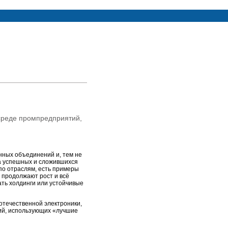
 среде промпредприятий,
нных объединений и, тем не
а успешных и сложившихся
 по отраслям, есть примеры
я продолжают рост и всё
ать холдинги или устойчивые
 отечественной электроники,
тий, использующих «лучшие