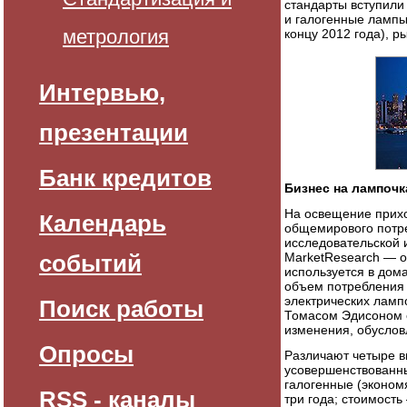
стандарты вступили
и галогенные лампы
метрология
концу 2012 года), 
Интервью,
презентации
Банк кредитов
Бизнес на лампочк
На освещение прих
Календарь
общемирового потр
исследовательской 
событий
MarketResearch — о
используется в дом
объем потребления 
электрических ламп
Поиск работы
Томасом Эдисоном е
изменения, обусло
Опросы
Различают четыре в
усовершенствованны
галогенные (эконом
RSS - каналы
три года; стоимость