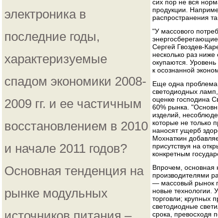
сих пор не вся норм
продукции. Наприме
электроника в
распространения та
"У массового потре
последние годы,
энергосберегающие
Сергей Гвоздев-Кар
несколько раз ниже
характеризуемые
окупаются. Уровень 
к осознанной эконом
спадом экономики 2008-
Еще одна проблема 
светодиодных ламп,
оценке господина С
2009 гг. и ее частичным
60% рынка. "Основн
изделий, несоблюде
восстановлением в 2010
которые не только 
наносят ущерб здор
Мохнаткин добавляе
и начале 2011 годов?
присутствуя на отк
конкретным государ
Основная тенденция на
Впрочем, основная 
производителями р
— массовый рынок п
рынке модульных
новые технологии. 
торговли; крупных п
светодиодные свети
источников питания –
срока, превосходя 