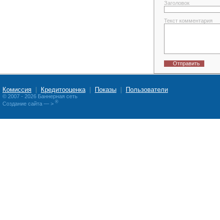
Заголовок
Текст комментария
Отправить
Комиссия
|
Кредитооценка
|
Показы
|
Пользователи
© 2007 - 2026 Баннерная сеть
®
Создание сайта
— >