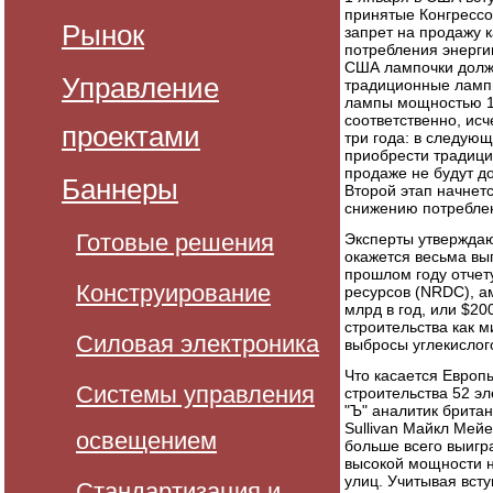
принятые Конгрессо
Рынок
запрет на продажу 
потребления энерги
США лампочки должн
Управление
традиционные лампы
лампы мощностью 10
соответственно, исч
проектами
три года: в следую
приобрести традици
продаже не будут д
Баннеры
Второй этап начнетс
снижению потреблен
Готовые решения
Эксперты утверждаю
окажется весьма вы
прошлом году отчет
Конструирование
ресурсов (NRDC), а
млрд в год, или $20
строительства как 
Силовая электроника
выбросы углекислог
Что касается Европы
Системы управления
строительства 52 э
"Ъ" аналитик брита
Sullivan Майкл Мей
освещением
больше всего выигра
высокой мощности 
улиц. Учитывая всту
Стандартизация и