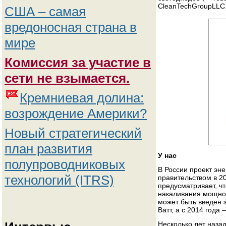
CleanTechGroupLLC
США – самая
вредоносная страна в
мире
Комиссия за участие в
сети не взымается.
Кремниевая долина:
возрождение Америки?
Новый стратегический
план развития
У нас
полупроводниковых
В России проект эн
технологий (ITRS)
правительством в 20
предусматривает, ч
накаливания мощнос
может быть введен 
Ватт, а с 2014 года 
Несколько лет наза