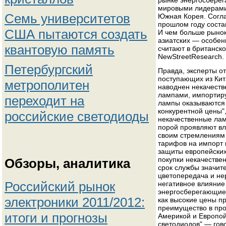
рынке энергосберег
мировыми лидерами 
Семь университетов
Южная Корея. Согла
прошлом году соста
США пытаются создать
И чем больше рынок
азиатских — особен
квантовую память
считают в британск
NewStreetResearch.
Петербургский
Правда, эксперты о
поступающих из Кит
метрополитен
наводнен некачест
лампами, импортиру
переходит на
лампы оказываются 
конкурентной цены"
российские светодиоды
некачественные лам
порой проявляют вла
своим стремлениям 
тарифов на импорт 
защиты европейских
покупки некачестве
Обзоры, аналитика
срок службы значите
цветопередача и не
Российский рынок
негативное влияние
энергосберегающие 
электроники 2011/2012:
как высокие цены п
преимущество в про
итоги и прогнозы
Америкой и Европой
светодиодов",— гов