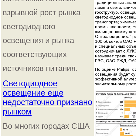
традиционные анало
ламп и светильнико
взрывной рост рынка
госструктур, освещ
светодиодное осве
транспорта; химиче
светодиодного
промышленности; ск
жилищно-коммунальн
Оптоэлектроника" р
освещения и рынка
100 объектов ОАО Р
и специальных объек
сотрудничает с ЛУК
соответствующих
называет среди сво
ГЭС, ОАО РЖД, ОАО
источников питания.
По оценке Philips, 
освещения будет су
эффективной альтер
Светодиодное
значительному рост
освещение еще
недостаточно признано
рынком
Во многих городах США