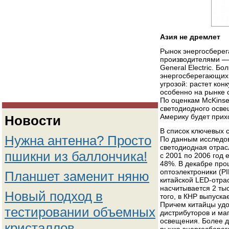
Азия не дремлет
Рынок энергосбере
производителями — 
General Electric. Б
энергосберегающих 
угрозой: растет ко
особенно на рынке 
По оценкам McKinsey
светодиодного осве
Америку будет прих
Новости
В список ключевых с
Нужна антенна? Просто
По данным исследова
светодиодная отрас
пшикни из баллончика!
с 2001 по 2006 год 
48%. В декабре про
оптоэлектроники (PI
Планшет заменит няню
китайской LED-отра
насчитывается 2 тыс
Новый подход в
того, в КНР выпуск
Причем китайцы удо
тестировании объемных
дистрибуторов и маг
освещения. Более д
кристаллов