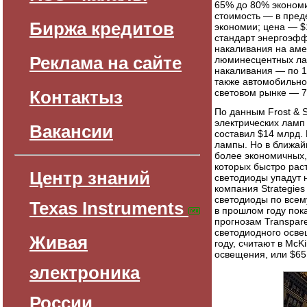
65% до 80% экономии
стоимость — в пред
Биржа кредитов
экономии; цена — $
стандарт энергоэфф
накаливания на ам
Реклама на сайте
люминесцентных ла
накаливания — по 
также автомобильно
Контактыз
световом рынке — 
По данным Frost & S
электрических ламп
Вакансии
составил $14 млрд
лампы. Но в ближай
более экономичных,
которых быстро раст
Центр знаний
светодиоды упадут 
компания Strategies 
светодиоды по всем
Texas Instruments
в прошлом году пок
прогнозам Transpar
светодиодного освещ
Живая
году, считают в McK
освещения, или $65
электроника
России