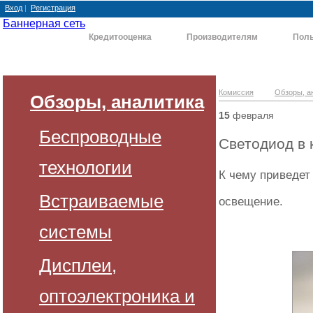
Вход
|
Регистрация
Баннерная сеть
Комиссия
Кредитооценка
Производителям
Поль
Комиссия
Обзоры, а
Обзоры, аналитика
15
февраля
Беспроводные
Светодиод в 
технологии
К чему приведет
Встраиваемые
освещение.
системы
Дисплеи,
оптоэлектроника и