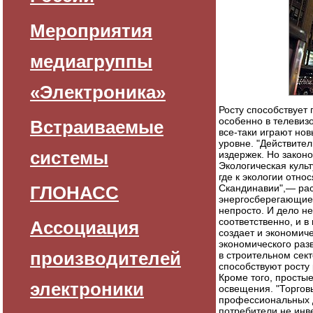
Мероприятия
медиагруппы
«Электроника»
Росту способствует
особенно в телевиз
Встраиваемые
все-таки играют но
уровне. "Действите
системы
издержек. Но закон
Экологическая куль
где к экологии отно
ГЛОНАСС
Скандинавии",— рас
энергосберегающие
непросто. И дело не
соответственно, и 
Ассоциация
создает и экономич
экономического раз
производителей
в строительном сек
способствуют росту
Кроме того, просты
электроники
освещения. "Торго
профессиональных д
потребители не инв