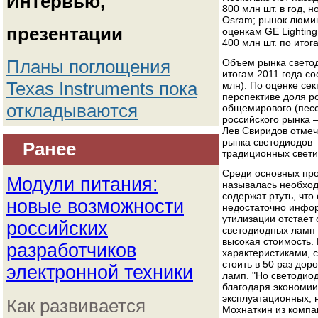
Интервью,
800 млн шт. в год, 
Osram; рынок люмин
презентации
оценкам GE Lightin
400 млн шт. по итог
Планы поглощения
Объем рынка светод
итогам 2011 года с
Texas Instruments пока
млн). По оценке сек
перспективе доля р
откладываются
общемирового (песс
российского рынка 
Лев Свиридов отмеча
рынка светодиодов 
Ранее
традиционных свети
Среди основных пр
Модули питания:
называлась необход
содержат ртуть, что
новые возможности
недостаточно инфор
утилизации отстает 
российских
светодиодных ламп
высокая стоимость.
разработчиков
характеристиками, 
стоить в 50 раз до
электронной техники
ламп. "Но светодио
благодаря экономии
эксплуатационных, 
Как развивается
Мохнаткин из компа