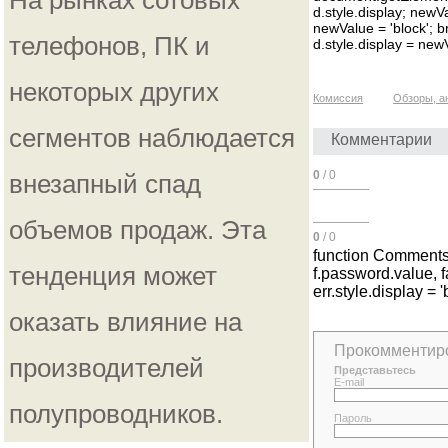
На рынках сотовых
d.style.display; newVa
newValue = 'block'; b
телефонов, ПК и
d.style.display = newV
некоторых других
Комиссия
Обзоры, а
сегментов наблюдается
Комментарии
0
/ 0
внезапный спад
объемов продаж. Эта
0
/ 0
function CommentsLo
тенденция может
f.password.value, fal
err.style.display = '
оказать влияние на
Прокомментир
производителей
Представьтесь
E-mail
полупроводников.
Пароль