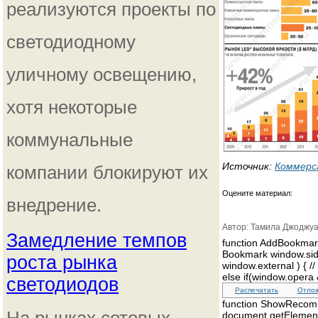
реализуются проекты по
светодиодному
уличному освещению,
хотя некоторые
коммунальные
Источник:
Коммерс
компании блокируют их
Оцените материал:
внедрение.
Автор: Тамила Джоджу
Замедление темпов
function AddBookmark(u
Bookmark window.sideba
роста рынка
window.external ) { //
else if(window.opera &
светодиодов
Распечатать
Отло
function ShowRecomm
document.getElementB